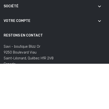
keyboard_arrow_down
SOCIÉTÉ
keyboard_arrow_down
VOTRE COMPTE
RESTONS EN CONTACT
Savi - boutique Blizz Or
9250 Boulevard Viau
Saint-Léonard, Québec H1R 2V8
Canada
(Bureaux fermés au public)
Écrivez-nous:
commandes@savifoot.com
(à propos de votre
commande) ou
info@savifoot.com
(toute autre demande)