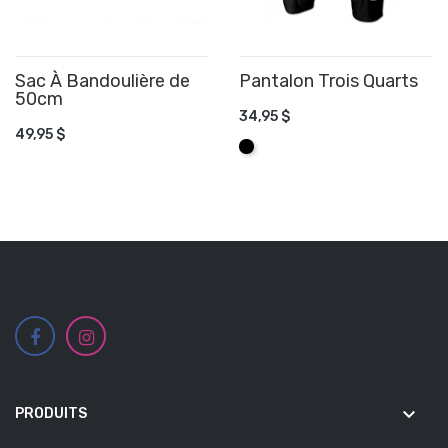
Sac À Bandoulière de
Pantalon Trois Quarts
50cm
AJOUTER AU PANIER
AJOUTER AU PANIER
34,95 $
49,95 $
Noir
keyboard_arrow_down
PRODUITS