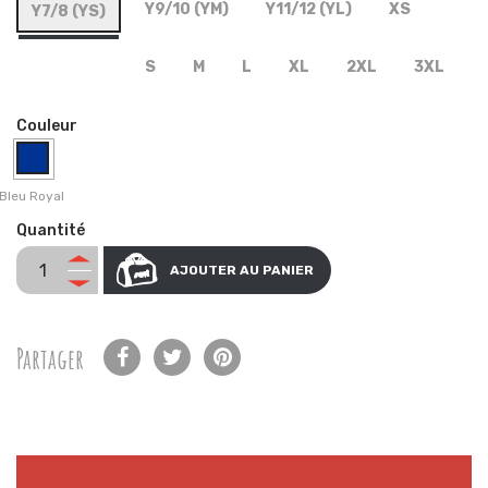
Y9/10 (YM)
Y11/12 (YL)
XS
Y7/8 (YS)
S
M
L
XL
2XL
3XL
Couleur
Bleu Royal
Quantité
AJOUTER AU PANIER
Partager