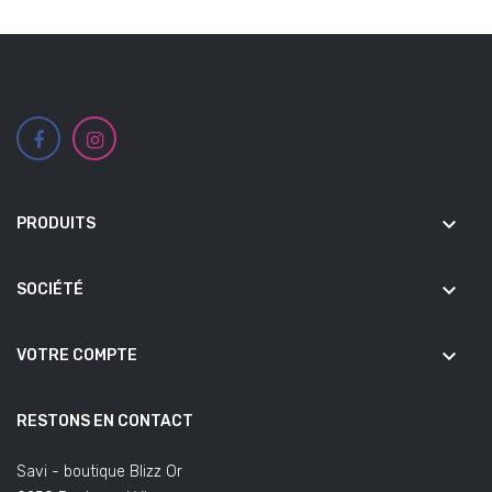
keyboard_arrow_down
PRODUITS
keyboard_arrow_down
SOCIÉTÉ
keyboard_arrow_down
VOTRE COMPTE
RESTONS EN CONTACT
Savi - boutique Blizz Or