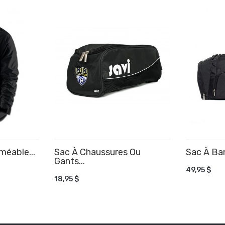
éable...
Sac À Chaussures Ou
Sac À Ba
Gants...
AJOUTE
49,95 $
AJOUTER AU PANIER
18,95 $
R