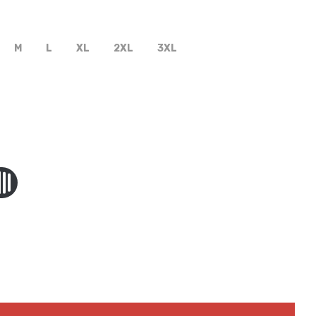
M
L
XL
2XL
3XL