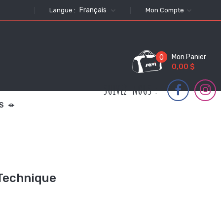
Français
Langue :
Mon Compte
Mon Panier
0
0,00 $
SUIVEZ-NOUS :
S
Technique