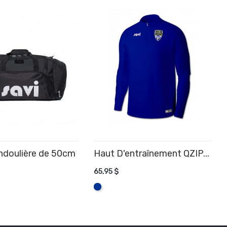
ndoulière de 50cm
Haut D'entraînement QZIP...
R AU PANIER
65,95 $
AJOUTER AU PANIER
Bleu
Royal