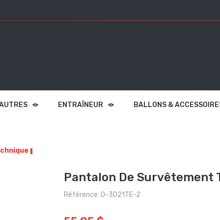
 AUTRES
ENTRAÎNEUR
BALLONS & ACCESSOIRE
echnique
Pantalon De Survêtement 
Référence: O-3021TE-2