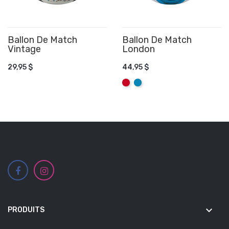
Ballon De Match
Ballon De Match
Vintage
AJOUTER AU PANIER
London
AJOUTER AU PANIER
29,95 $
44,95 $
Rouge
Aqua
keyboard_arrow_down
PRODUITS