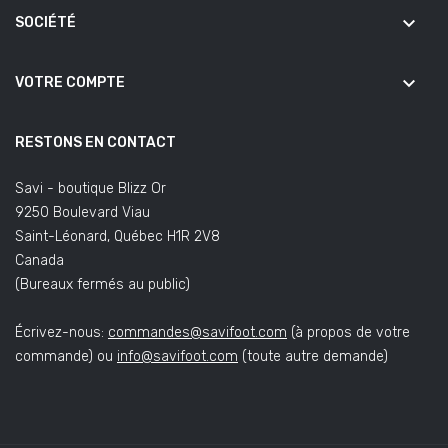
keyboard_arrow_down
SOCIÉTÉ
keyboard_arrow_down
VOTRE COMPTE
RESTONS EN CONTACT
Savi - boutique Blizz Or
9250 Boulevard Viau
Saint-Léonard, Québec H1R 2V8
Canada
(Bureaux fermés au public)
Écrivez-nous:
commandes@savifoot.com
(à propos de votre
commande) ou
info@savifoot.com
(toute autre demande)