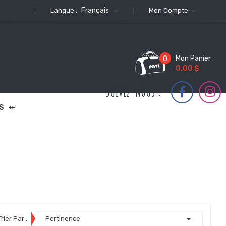
Français
Langue :
Mon Compte
Mon Panier
0
0,00 $
SUIVEZ-NOUS :
S

Trier Par :
Pertinence