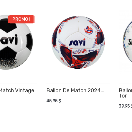
PROMO !
Match Vintage
Ballon De Match 2024...
Ball
 AU PANIER
AJOUTER AU PANIER
Tor
AJ
45,95 $
39,95 