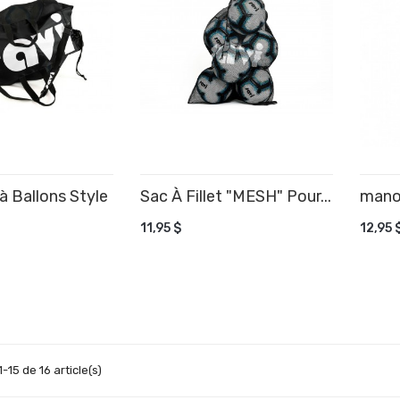
à Ballons Style
Sac À Fillet "MESH" Pour...
mano
AJOUTER AU PANIER
AJ
11,95 $
12,95 
 AU PANIER
-15 de 16 article(s)