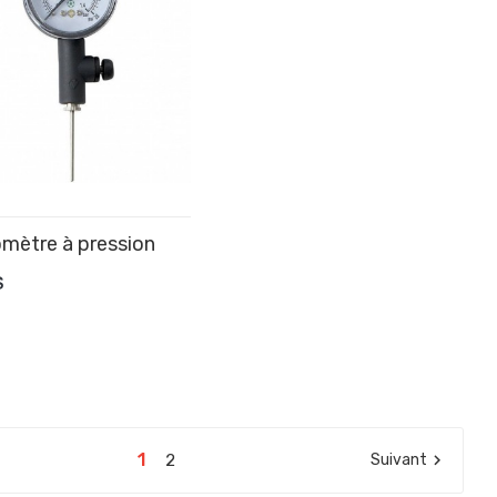
mètre à pression
OUTER AU PANIER
$
1
2
Suivant
