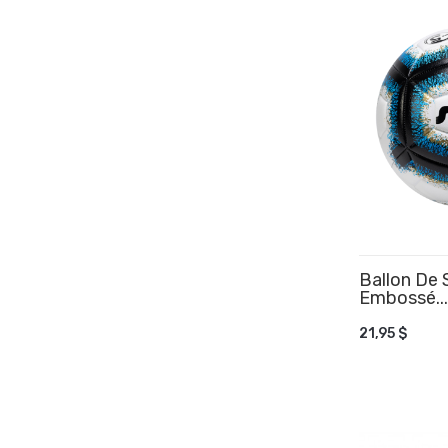
Ballon De 
Embossé...
AJOUTER
21,95 $