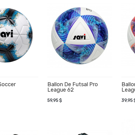
Soccer
Ballon De Futsal Pro
Ballo
League 62
Leagu
 AU PANIER
AJOUTER AU PANIER
AJ
59,95 $
39,95 