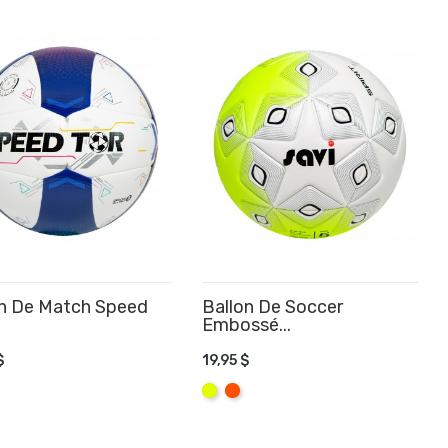
on De Match Speed
Ballon De Soccer
Embossé...
OUTER AU PANIER
$
19,95 $
AJOUTER AU PANIER
Jaune
Orange
Fluo
Fluo