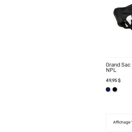
Grand Sac 
NPL
49,95 $
AJOUTER
Marine
Noir
Affichage 1