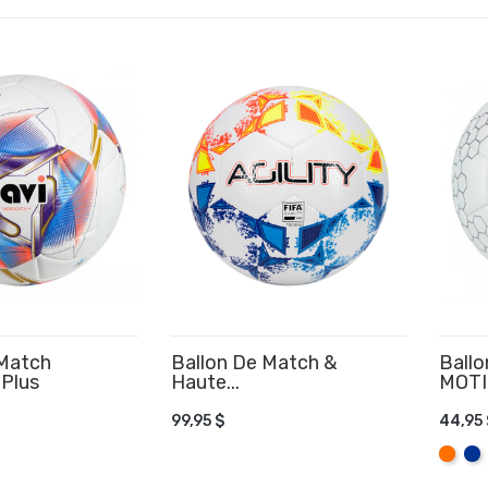
 Match
Ballon De Match &
Ball
Plus
Haute...
MOTI
 AU PANIER
AJOUTER AU PANIER
99,95 $
44,95 
AJ
Orang
Ble
Roy