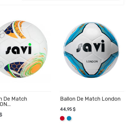
on De Match
Ballon De Match London
ON...
44,95 $
AJOUTER AU PANIER
$
OUTER AU PANIER
Rouge
Aqua
e
u
al