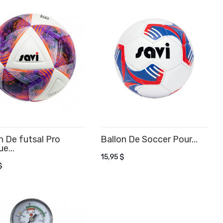
n De futsal Pro
Ballon De Soccer Pour...
AJOUTER AU PANIER
e...
OUTER AU PANIER
15,95 $
$