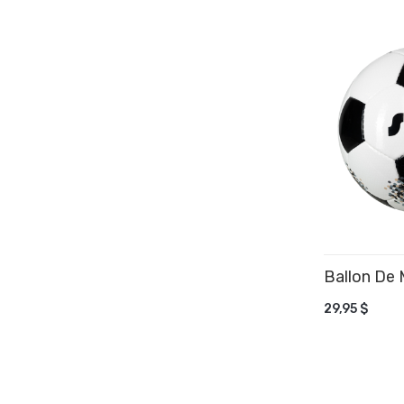
Ballon De 
AJOUTER
29,95 $