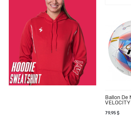
Ballon De
VELOCITY 
AJOUTER
79,95 $